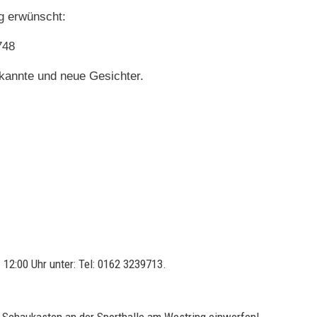
g erwünscht:
748
ekannte und neue Gesichter.
 12:00 Uhr unter: Tel: 0162 3239713.
 Schaukasten an der Sporthalle am Westring einwerfen!