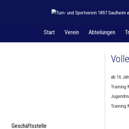
Zum
Inhalt
springen
Start
Verein
Abteilungen
T
Volle
ab 16 Ja
Training 
Jugendma
Training 
Geschäftsstelle